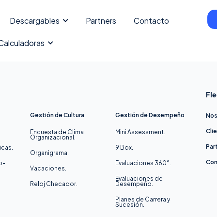
Descargables
Partners
Contacto
Calculadoras
Fle
Gestión de Cultura
Gestión de Desempeño
Nos
Cli
Encuesta de Clima
Mini Assessment.
Organizacional.
Par
icas.
9 Box.
Organigrama.
Con
o-
Evaluaciones 360°.
Vacaciones.
Evaluaciones de
Reloj Checador.
Desempeño.
Planes de Carrera y
Sucesión.