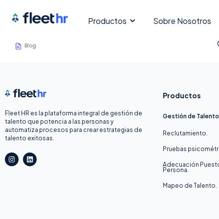
Productos
Sobre Nosotros
Blog
Productos
Fleet HR es la plataforma integral de gestión de
Gestión de Talento
talento que potencia a las personas y
automatiza procesos para crear estrategias de
Reclutamiento.
talento exitosas.
Pruebas psicométr
I
L
n
i
Adecuación Puest
s
n
Persona.
t
k
a
e
Mapeo de Talento.
g
d
r
i
a
n
m