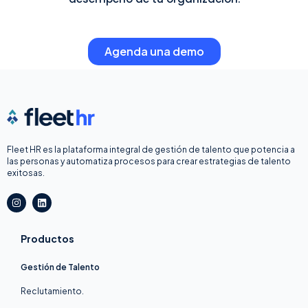
Agenda una demo
Fleet HR es la plataforma integral de gestión de talento que potencia a
las personas y automatiza procesos para crear estrategias de talento
exitosas.
I
L
n
i
s
n
t
k
a
e
Productos
g
d
r
i
a
n
Gestión de Talento
m
Reclutamiento.