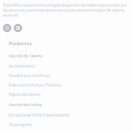
Fleet HR es la plataforma integral de gestión de talento que potencia a
las personas y automatiza procesos para crear estrategias de talento
exitosas.
I
L
n
i
s
n
t
k
a
e
Productos
g
d
r
i
a
n
Gestión de Talento
m
Reclutamiento.
Pruebas psicométricas.
Adecuación Puesto-Persona.
Mapeo de Talento.
Gestión de Cultura
Encuesta de Clima Organizacional.
Organigrama.