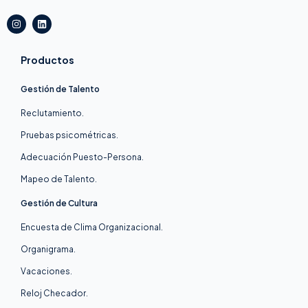
I
L
n
i
s
n
t
k
a
e
Productos
g
d
r
i
a
n
Gestión de Talento
m
Reclutamiento.
Pruebas psicométricas.
Adecuación Puesto-Persona.
Mapeo de Talento.
Gestión de Cultura
Encuesta de Clima Organizacional.
Organigrama.
Vacaciones.
Reloj Checador.